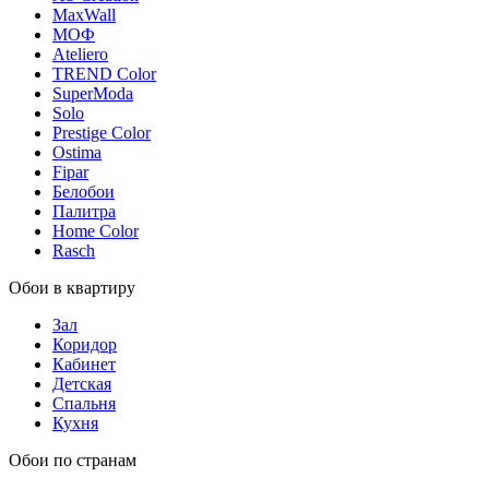
MaxWall
МОФ
Ateliero
TREND Color
SuperModa
Solo
Prestige Color
Ostima
Fipar
Белобои
Палитра
Home Color
Rasch
Обои в квартиру
Зал
Коридор
Кабинет
Детская
Спальня
Кухня
Обои по странам