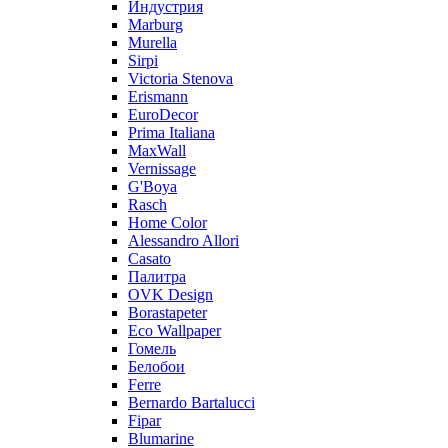
Индустрия
Marburg
Murella
Sirpi
Victoria Stenova
Erismann
EuroDecor
Prima Italiana
MaxWall
Vernissage
G'Boya
Rasch
Home Color
Alessandro Allori
Casato
Палитра
OVK Design
Borastapeter
Eco Wallpaper
Гомель
Белобои
Ferre
Bernardo Bartalucci
Fipar
Blumarine