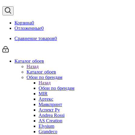
Корзина
0
Отложенные
0
Сравнение товаров
0
Каталог обоев
Назад
Каталог обоев
Обои по брендам
Назад
Обои по брендам
MIR
Артекс
Маякпринт
Аспект Ру
Andrea Rossi
AS Creation
Elysium
Grandeco