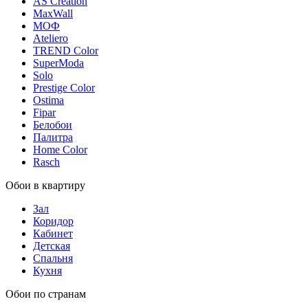
AS Creation
MaxWall
МОФ
Ateliero
TREND Color
SuperModa
Solo
Prestige Color
Ostima
Fipar
Белобои
Палитра
Home Color
Rasch
Обои в квартиру
Зал
Коридор
Кабинет
Детская
Спальня
Кухня
Обои по странам