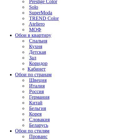
Prestige Color
Solo
SuperModa
TREND Color
Ateliero
МОФ
Обои в квартиру
Спальня
Кухня
Детская
Зал
Коридор
Кабинет
Обои по странам
Швеция
Италия
Россия
Германия
Китай
Бельгия
Корея
Словакия
Беларусь
Обои по стилям
Прованс