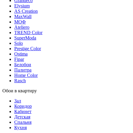
Grandeco
Elysium
AS Creation
MaxWall
МОФ
Ateliero
TREND Color
SuperModa
Solo
Prestige Color
Ostima
Fipar
Белобои
Палитра
Home Color
Rasch
Обои в квартиру
Зал
Коридор
Кабинет
Детская
Спальня
Кухня