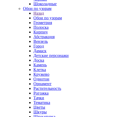
Шоколадные
Обои по узорам
Назад
Обои по узорам
Геометрия
Полоска
Кирпич
Абстракция
Вензель
Город
Дамаск
Детские персонажи
Доска
Камень
Клетка
Кружево
Однотон
Орнамент
Растительность
Рогожка
Тачки
Тематика
Цветы
Шкуры
Штукатурка