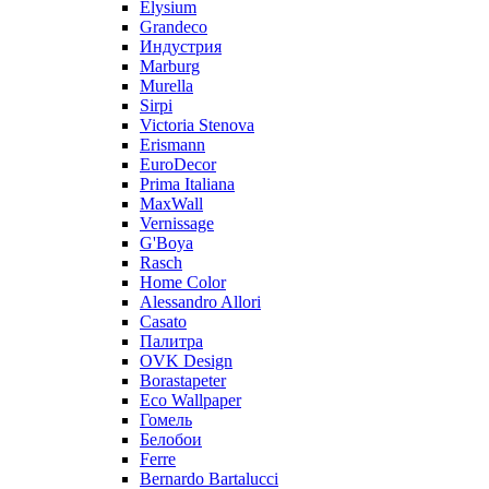
Elysium
Grandeco
Индустрия
Marburg
Murella
Sirpi
Victoria Stenova
Erismann
EuroDecor
Prima Italiana
MaxWall
Vernissage
G'Boya
Rasch
Home Color
Alessandro Allori
Casato
Палитра
OVK Design
Borastapeter
Eco Wallpaper
Гомель
Белобои
Ferre
Bernardo Bartalucci