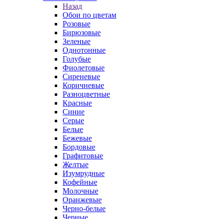
Назад
Обои по цветам
Розовые
Бирюзовые
Зеленые
Однотонные
Голубые
Фиолетовые
Сиреневые
Коричневые
Разноцветные
Красные
Синие
Серые
Белые
Бежевые
Бордовые
Графитовые
Желтые
Изумрудные
Кофейные
Молочные
Оранжевые
Черно-белые
Черные