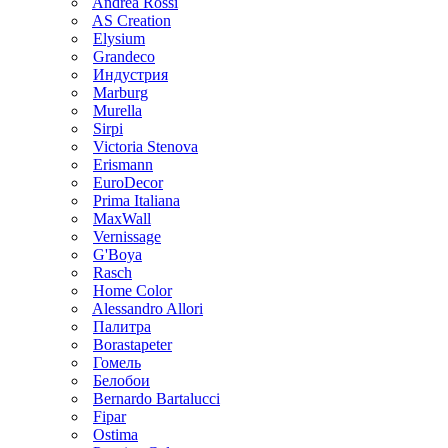
Andrea Rossi
AS Creation
Elysium
Grandeco
Индустрия
Marburg
Murella
Sirpi
Victoria Stenova
Erismann
EuroDecor
Prima Italiana
MaxWall
Vernissage
G'Boya
Rasch
Home Color
Alessandro Allori
Палитра
Borastapeter
Гомель
Белобои
Bernardo Bartalucci
Fipar
Ostima