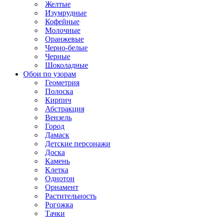
Желтые
Изумрудные
Кофейные
Молочные
Оранжевые
Черно-белые
Черные
Шоколадные
Обои по узорам
Геометрия
Полоска
Кирпич
Абстракция
Вензель
Город
Дамаск
Детские персонажи
Доска
Камень
Клетка
Однотон
Орнамент
Растительность
Рогожка
Тачки