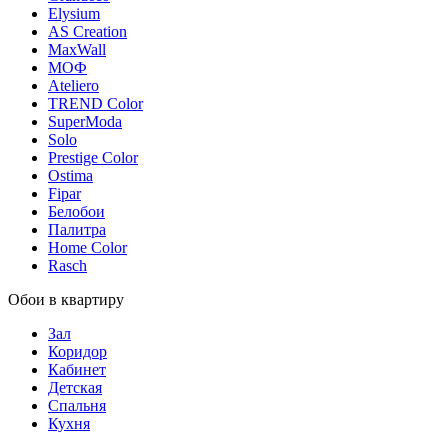
Elysium
AS Creation
MaxWall
МОФ
Ateliero
TREND Color
SuperModa
Solo
Prestige Color
Ostima
Fipar
Белобои
Палитра
Home Color
Rasch
Обои в квартиру
Зал
Коридор
Кабинет
Детская
Спальня
Кухня