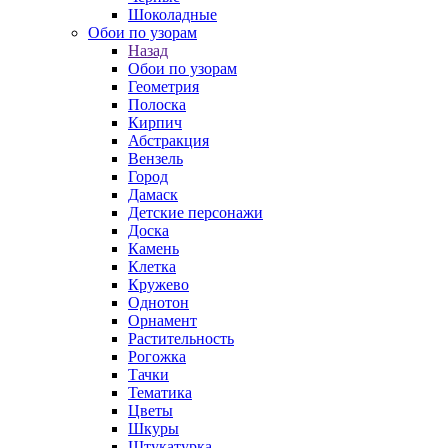
Шоколадные
Обои по узорам
Назад
Обои по узорам
Геометрия
Полоска
Кирпич
Абстракция
Вензель
Город
Дамаск
Детские персонажи
Доска
Камень
Клетка
Кружево
Однотон
Орнамент
Растительность
Рогожка
Тачки
Тематика
Цветы
Шкуры
Штукатурка