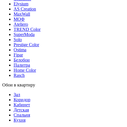
Elysium
AS Creation
MaxWall
МОФ
Ateliero
TREND Color
SuperModa
Solo
Prestige Color
Ostima
Fipar
Белобои
Палитра
Home Color
Rasch
Обои в квартиру
Зал
Коридор
Кабинет
Детская
Спальня
Кухня