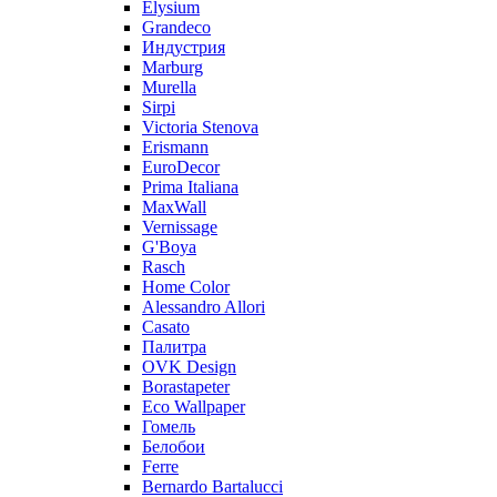
Elysium
Grandeco
Индустрия
Marburg
Murella
Sirpi
Victoria Stenova
Erismann
EuroDecor
Prima Italiana
MaxWall
Vernissage
G'Boya
Rasch
Home Color
Alessandro Allori
Casato
Палитра
OVK Design
Borastapeter
Eco Wallpaper
Гомель
Белобои
Ferre
Bernardo Bartalucci