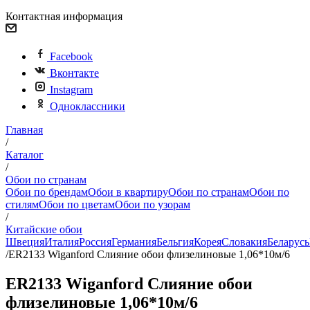
Контактная информация
Facebook
Вконтакте
Instagram
Одноклассники
Главная
/
Каталог
/
Обои по странам
Обои по брендам
Обои в квартиру
Обои по странам
Обои по
стилям
Обои по цветам
Обои по узорам
/
Китайские обои
Швеция
Италия
Россия
Германия
Бельгия
Корея
Словакия
Беларусь
/
ER2133 Wiganford Слияние обои флизелиновые 1,06*10м/6
ER2133 Wiganford Слияние обои
флизелиновые 1,06*10м/6