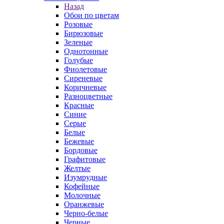
Назад
Обои по цветам
Розовые
Бирюзовые
Зеленые
Однотонные
Голубые
Фиолетовые
Сиреневые
Коричневые
Разноцветные
Красные
Синие
Серые
Белые
Бежевые
Бордовые
Графитовые
Желтые
Изумрудные
Кофейные
Молочные
Оранжевые
Черно-белые
Черные