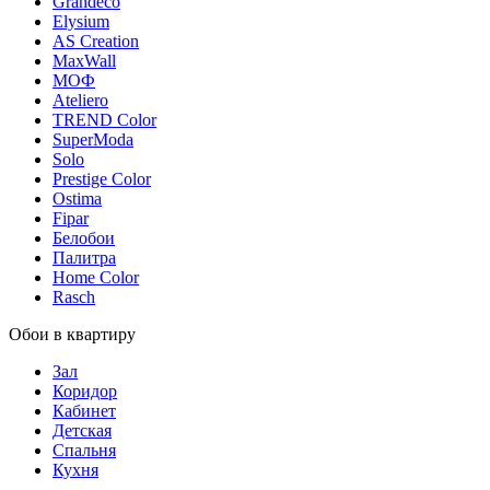
Grandeco
Elysium
AS Creation
MaxWall
МОФ
Ateliero
TREND Color
SuperModa
Solo
Prestige Color
Ostima
Fipar
Белобои
Палитра
Home Color
Rasch
Обои в квартиру
Зал
Коридор
Кабинет
Детская
Спальня
Кухня