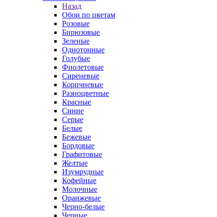
Назад
Обои по цветам
Розовые
Бирюзовые
Зеленые
Однотонные
Голубые
Фиолетовые
Сиреневые
Коричневые
Разноцветные
Красные
Синие
Серые
Белые
Бежевые
Бордовые
Графитовые
Желтые
Изумрудные
Кофейные
Молочные
Оранжевые
Черно-белые
Черные