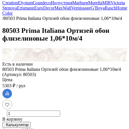
Creation
Elysium
Grandeco
Индустрия
Marburg
Murella
MIR
Victoria
Stenova
Erismann
EuroDecor
MaxWall
Vernissage
G'Boya
Rasch
Home
Color
/
80503 Prima Italiana Ортизей обои флизелиновые 1,06*10м/4
80503 Prima Italiana Ортизей обои
флизелиновые 1,06*10м/4
Есть в наличии
80503 Prima Italiana Ортизей обои флизелиновые 1,06*10м/4
(Артикул: 80503)
Цена
5303 ₽ / рул
В корзину
Калькулятор