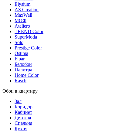
Elysium
AS Creation
MaxWall
МОФ
Ateliero
TREND Color
SuperModa
Solo
Prestige Color
Ostima
Fipar
Белобои
Палитра
Home Color
Rasch
Обои в квартиру
Зал
Коридор
Кабинет
Детская
Спальня
Кухня