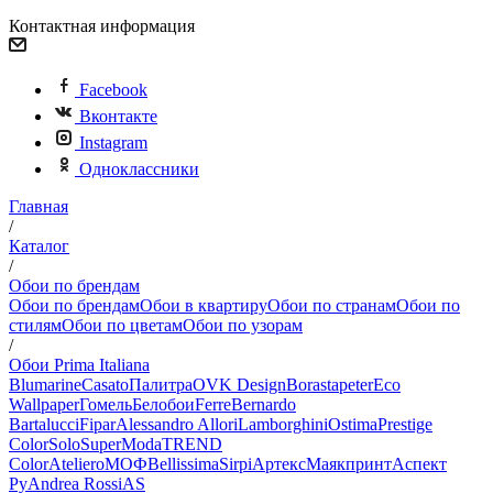
Контактная информация
Facebook
Вконтакте
Instagram
Одноклассники
Главная
/
Каталог
/
Обои по брендам
Обои по брендам
Обои в квартиру
Обои по странам
Обои по
стилям
Обои по цветам
Обои по узорам
/
Обои Prima Italiana
Blumarine
Casato
Палитра
OVK Design
Borastapeter
Eco
Wallpaper
Гомель
Белобои
Ferre
Bernardo
Bartalucci
Fipar
Alessandro Allori
Lamborghini
Ostima
Prestige
Color
Solo
SuperModa
TREND
Color
Ateliero
МОФ
Bellissima
Sirpi
Артекс
Маякпринт
Аспект
Ру
Andrea Rossi
AS