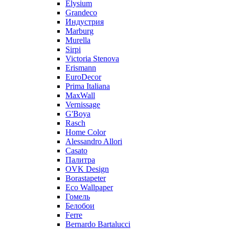
Elysium
Grandeco
Индустрия
Marburg
Murella
Sirpi
Victoria Stenova
Erismann
EuroDecor
Prima Italiana
MaxWall
Vernissage
G'Boya
Rasch
Home Color
Alessandro Allori
Casato
Палитра
OVK Design
Borastapeter
Eco Wallpaper
Гомель
Белобои
Ferre
Bernardo Bartalucci