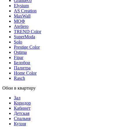
Grandeco
Elysium
AS Creation
MaxWall
МОФ
Ateliero
TREND Color
SuperModa
Solo
Prestige Color
Ostima
Fipar
Белобои
Палитра
Home Color
Rasch
Обои в квартиру
Зал
Коридор
Кабинет
Детская
Спальня
Кухня