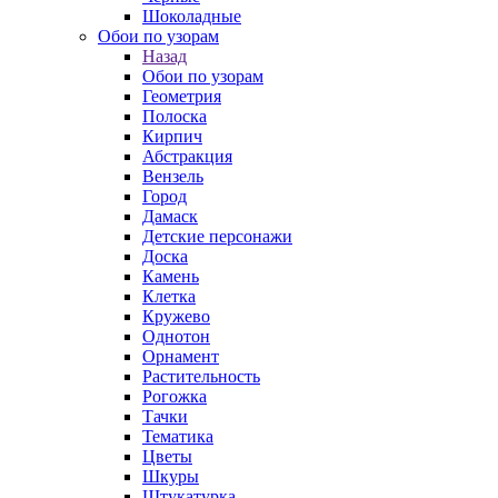
Шоколадные
Обои по узорам
Назад
Обои по узорам
Геометрия
Полоска
Кирпич
Абстракция
Вензель
Город
Дамаск
Детские персонажи
Доска
Камень
Клетка
Кружево
Однотон
Орнамент
Растительность
Рогожка
Тачки
Тематика
Цветы
Шкуры
Штукатурка