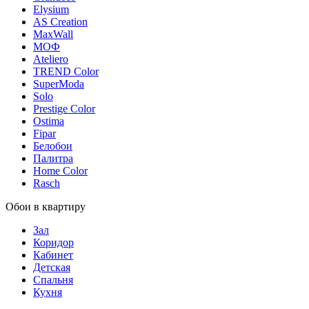
Elysium
AS Creation
MaxWall
МОФ
Ateliero
TREND Color
SuperModa
Solo
Prestige Color
Ostima
Fipar
Белобои
Палитра
Home Color
Rasch
Обои в квартиру
Зал
Коридор
Кабинет
Детская
Спальня
Кухня