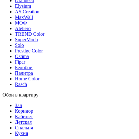
Grandeco
Elysium
AS Creation
MaxWall
МОФ
Ateliero
TREND Color
SuperModa
Solo
Prestige Color
Ostima
Fipar
Белобои
Палитра
Home Color
Rasch
Обои в квартиру
Зал
Коридор
Кабинет
Детская
Спальня
Кухня