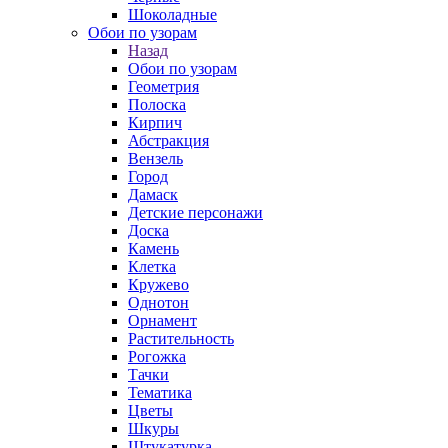
Шоколадные
Обои по узорам
Назад
Обои по узорам
Геометрия
Полоска
Кирпич
Абстракция
Вензель
Город
Дамаск
Детские персонажи
Доска
Камень
Клетка
Кружево
Однотон
Орнамент
Растительность
Рогожка
Тачки
Тематика
Цветы
Шкуры
Штукатурка