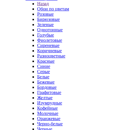
Назад
Обои по цветам
Розовые
Бирюзовые
Зеленые
Однотонные
Голубые
Фиолетовые
Сиреневые
Коричневые
Разноцветные
Красные
Синие
Серые
Белые
Бежевые
Бордовые
Графитовые
Желтые
Изумрудные
Кофейные
Молочные
Оранжевые
Черно-белые
Черные