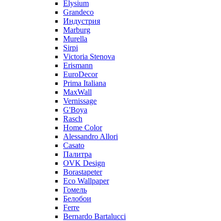
Elysium
Grandeco
Индустрия
Marburg
Murella
Sirpi
Victoria Stenova
Erismann
EuroDecor
Prima Italiana
MaxWall
Vernissage
G'Boya
Rasch
Home Color
Alessandro Allori
Casato
Палитра
OVK Design
Borastapeter
Eco Wallpaper
Гомель
Белобои
Ferre
Bernardo Bartalucci