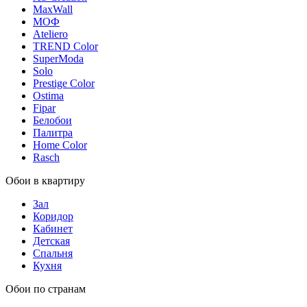
MaxWall
МОФ
Ateliero
TREND Color
SuperModa
Solo
Prestige Color
Ostima
Fipar
Белобои
Палитра
Home Color
Rasch
Обои в квартиру
Зал
Коридор
Кабинет
Детская
Спальня
Кухня
Обои по странам