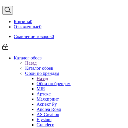
Корзина
0
Отложенные
0
Сравнение товаров
0
Каталог обоев
Назад
Каталог обоев
Обои по брендам
Назад
Обои по брендам
MIR
Артекс
Маякпринт
Аспект Ру
Andrea Rossi
AS Creation
Elysium
Grandeco