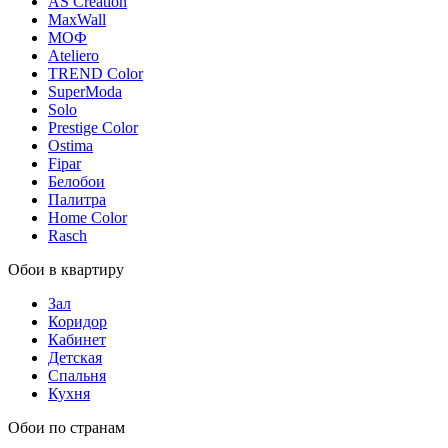
AS Creation
MaxWall
МОФ
Ateliero
TREND Color
SuperModa
Solo
Prestige Color
Ostima
Fipar
Белобои
Палитра
Home Color
Rasch
Обои в квартиру
Зал
Коридор
Кабинет
Детская
Спальня
Кухня
Обои по странам