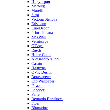
Индустрия
Marburg
Murella
Sirpi
Victoria Stenova
Erismann
EuroDecor
Prima Italiana
MaxWall
Vernissage
G'Boya
Rasch
Home Color
Alessandro Allori
Casato
Палитра
OVK Design
Borastapeter
Eco Wallpaper
Гомель
Белобои
Ferre
Bernardo Bartalucci
Fipar
Blumarine